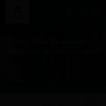
EN
La Tribu Dumnacus
Vignerons envahit vos villes
!
Accueil
Blog