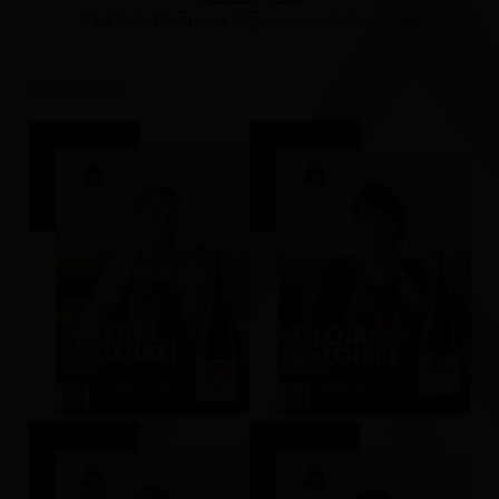
La Tribu Dumnacus Vignerons envahit vos villes !
21 JUIN 2024