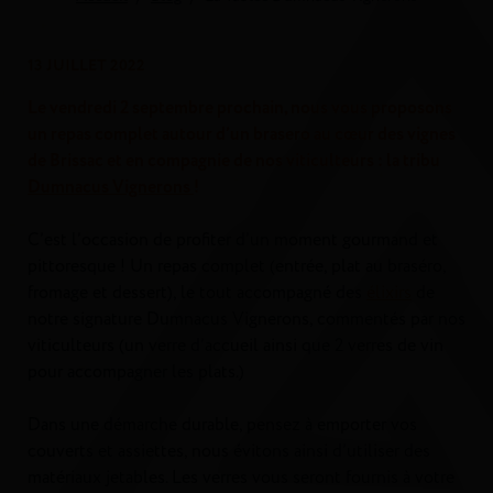
13 JUILLET 2022
Le vendredi 2 septembre prochain, nous vous proposons
un repas complet autour d’un brasero au cœur des vignes
de Brissac et en compagnie de nos viticulteurs : la tribu
Dumnacus Vignerons
!
C’est l’occasion de profiter d’un moment gourmand et
pittoresque ! Un repas complet (entrée, plat au braséro,
fromage et dessert), le tout accompagné des
élixirs
de
notre signature Dumnacus Vignerons, commentés par nos
viticulteurs (un verre d’accueil ainsi que 2 verres de vin
pour accompagner les plats.)
Dans une démarche durable, pensez à emporter vos
couverts et assiettes, nous évitons ainsi d’utiliser des
matériaux jetables. Les verres vous seront fournis à votre